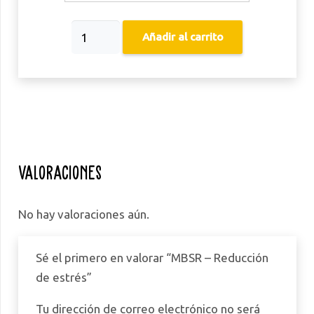
MBSR
Añadir al carrito
-
Reducción
de
estrés
cantidad
Valoraciones
No hay valoraciones aún.
Sé el primero en valorar “MBSR – Reducción
de estrés”
Tu dirección de correo electrónico no será