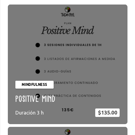
MINDFULNESS
Positive Mind
Duración
3
h
$
135.00