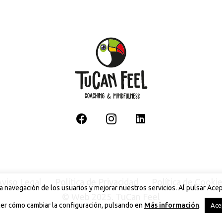
viso Legal
Política de Privacidad
Política de Cooki
e la navegación de los usuarios y mejorar nuestros servicios. Al pulsar A
©
Web
2025. TuCan Feel
er cómo cambiar la configuración, pulsando en
Más información
.
Ace