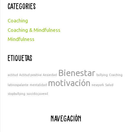
Categories
Coaching
Coaching & Mindfulness
Mindfulness
Etiquetas
Bienestar
actitud
Actitud positiva
Ansiedad
bullying
Coaching
motivación
latinospalante
mentalidad
newyork
Salud
stopbullying
suicidio juvenil
Navegación