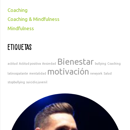
Coaching
Coaching & Mindfulness
Mindfulness
Etiquetas
Bienestar
actitud
Actitud positiva
Ansiedad
bullying
Coaching
motivación
latinospalante
mentalidad
newyork
Salud
stopbullying
suicidio juvenil