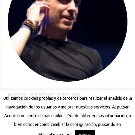
Miguel Sanchis Gregori
Utilizamos cookies propias y de terceros para realizar el análisis de la
navegación de los usuarios y mejorar nuestros servicios. Al pulsar
Life Coach y Speaker Internacional
Acepto consiente dichas cookies. Puede obtener más información, o
Experto en crecimiento personal y Liderazgo.
bien conocer cómo cambiar la configuración, pulsando en
Más información
.
Acepto