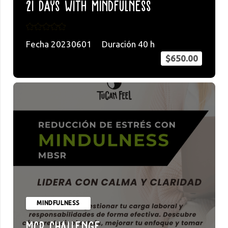
21 Days with Mindfulness
Rated
5.00
out of 5
Fecha
20230601
Duración
40
h
$
650.00
MINDFULNESS
MCB Challenge