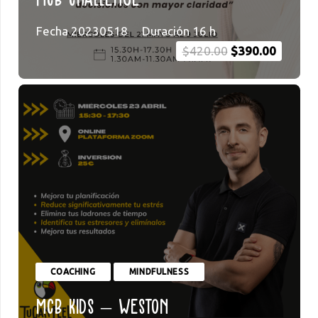
Fecha
20230518
Duración
16
h
Original
Current
$
420.00
$
390.00
price
price
was:
is:
$420.00.
$390.00
COACHING
MINDFULNESS
MCB Kids – Weston