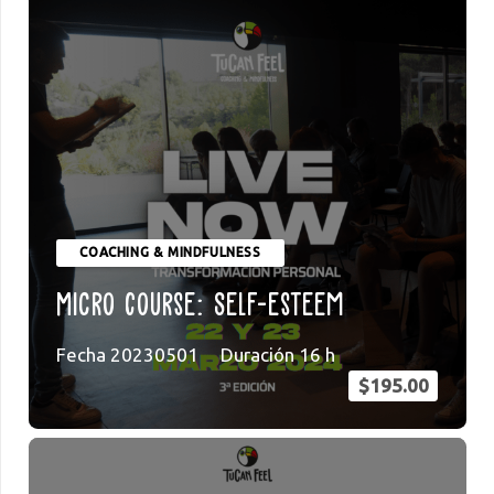
COACHING & MINDFULNESS
Micro Course: Self-esteem
Fecha
20230501
Duración
16
h
$
195.00