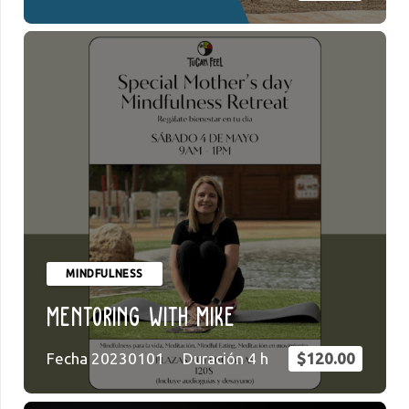
MINDFULNESS
Mentoring with Mike
Fecha
20230101
Duración
4
h
$
120.00