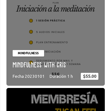
MINDFULNESS
Mindfulness with Cris
Fecha
20230101
Duración
1
h
$
55.00