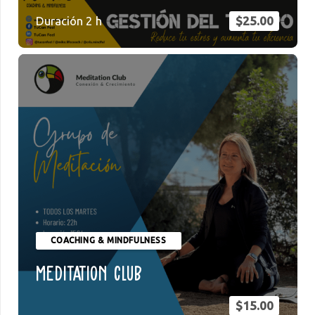
Duración
2
h
$
25.00
COACHING & MINDFULNESS
Meditation Club
$
15.00